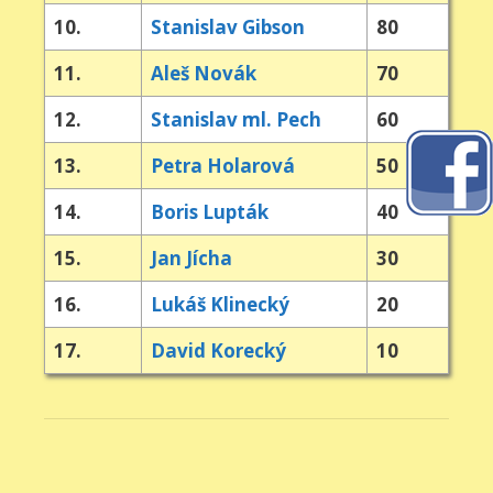
10.
Stanislav Gibson
80
11.
Aleš Novák
70
12.
Stanislav ml. Pech
60
13.
Petra Holarová
50
14.
Boris Lupták
40
15.
Jan Jícha
30
16.
Lukáš Klinecký
20
17.
David Korecký
10