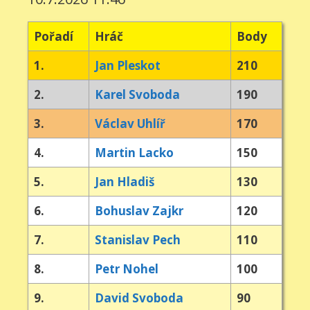
Pořadí
Hráč
Body
1.
Jan Pleskot
210
2.
Karel Svoboda
190
3.
Václav Uhlíř
170
4.
Martin Lacko
150
5.
Jan Hladiš
130
6.
Bohuslav Zajkr
120
7.
Stanislav Pech
110
8.
Petr Nohel
100
9.
David Svoboda
90