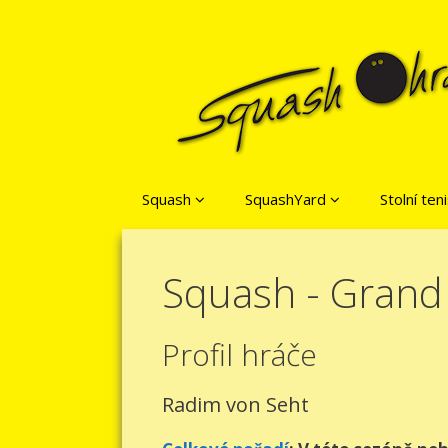
Přeskočit na obsah
Squash
SquashYard
Stolní ten
Squash - Grand 
Profil hráče
Radim von Seht