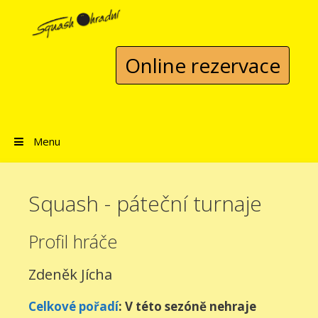
Přeskočit na obsah
Online rezervace
Menu
Squash - páteční turnaje
Profil hráče
Zdeněk Jícha
Celkové pořadí
: V této sezóně nehraje