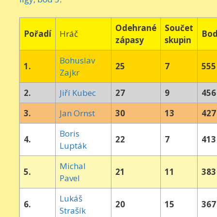
Odehrané
Součet
Pořadí
Hráč
Bo
zápasy
skupin
Bohuslav
1.
25
7
555
Zajkr
2.
Jiří Kubec
27
9
456
3.
Jan Ornst
30
13
427
Boris
4.
22
7
413
Lupták
Michal
5.
21
11
383
Pavel
Lukáš
6.
20
15
367
Strašík