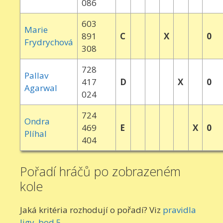
086
603
Marie
891
C
X
0
Frydrychová
308
728
Pallav
417
D
X
0
Agarwal
024
724
Ondra
469
E
X
0
Plíhal
404
Pořadí hráčů po zobrazeném
kole
Jaká kritéria rozhodují o pořadí? Viz
pravidla
ligy, bod 5
.