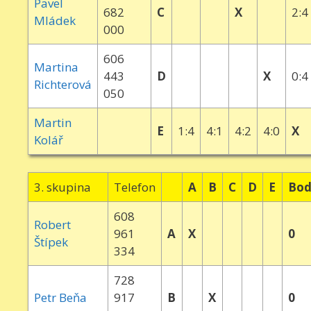
Pavel
682
C
X
2:4
Mládek
000
606
Martina
443
D
X
0:4
Richterová
050
Martin
E
1:4
4:1
4:2
4:0
X
Kolář
3. skupina
Telefon
A
B
C
D
E
Bod
608
Robert
961
A
X
0
Štípek
334
728
Petr Beňa
917
B
X
0