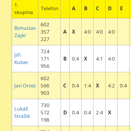
1.
Telefon
A
B
C
D
E
skupina
602
Bohuslav
357
A
X
4:0
4:0
4:0
Zajkr
227
724
Jiří
171
B
0:4
X
4:1
4:0
Kubec
956
602
Jan Ornst
566
C
0:4
1:4
X
4:2
0:4
903
730
Lukáš
572
D
0:4
0:4
2:4
X
Strašík
198