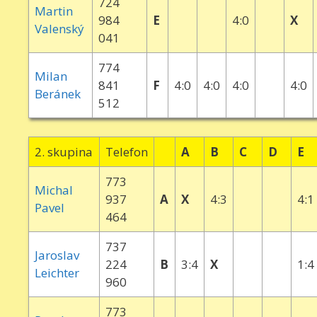
724
Martin
984
E
4:0
X
Valenský
041
774
Milan
841
F
4:0
4:0
4:0
4:0
Beránek
512
2. skupina
Telefon
A
B
C
D
E
773
Michal
937
A
X
4:3
4:1
Pavel
464
737
Jaroslav
224
B
3:4
X
1:4
Leichter
960
773