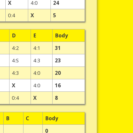
X
4:0
24
0:4
X
5
D
E
Body
4:2
4:1
31
4:S
4:3
23
4:3
4:0
20
X
4:0
16
0:4
X
8
B
C
Body
0