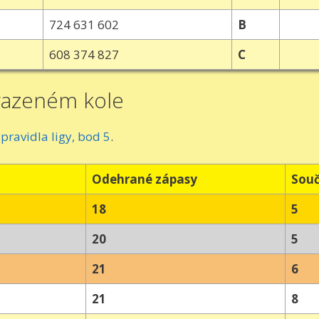
724 631 602
B
608 374 827
C
razeném kole
z
pravidla ligy, bod 5
.
Odehrané zápasy
Souč
18
5
20
5
21
6
21
8