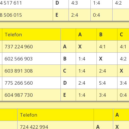
4 517 611
D
4:3
1:4
4:2
8 506 015
E
2:4
0:4
Telefon
A
B
C
737 224 960
A
X
4:1
4:1
602 566 903
B
1:4
X
4:2
603 891 308
C
1:4
2:4
X
775 266 560
D
2:4
S:4
3:4
604 987 730
E
1:4
3:4
0:4
Telefon
A
724 422 994
A
X