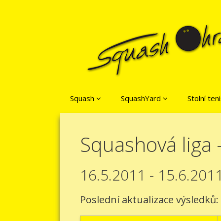
Přeskočit na obsah
Squash
SquashYard
Stolní ten
Squashová liga -
16.5.2011 - 15.6.201
Poslední aktualizace výsledků: