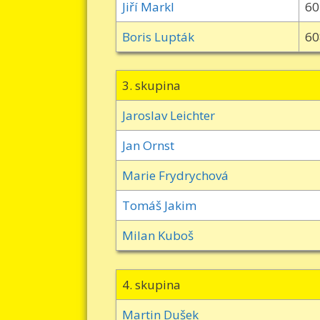
Jiří Markl
60
Boris Lupták
60
3. skupina
Jaroslav Leichter
Jan Ornst
Marie Frydrychová
Tomáš Jakim
Milan Kuboš
4. skupina
Martin Dušek