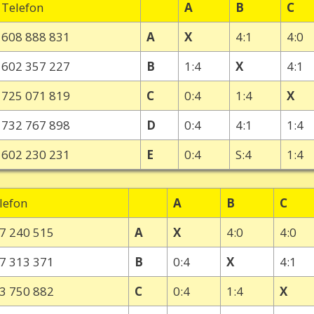
Telefon
A
B
C
608 888 831
A
X
4:1
4:0
602 357 227
B
1:4
X
4:1
725 071 819
C
0:4
1:4
X
732 767 898
D
0:4
4:1
1:4
602 230 231
E
0:4
S:4
1:4
lefon
A
B
C
7 240 515
A
X
4:0
4:0
7 313 371
B
0:4
X
4:1
3 750 882
C
0:4
1:4
X