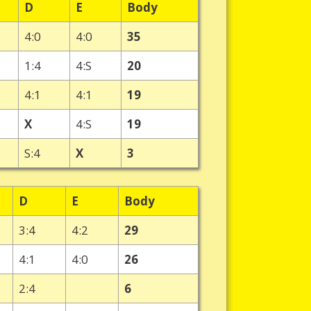
D
E
Body
4:0
4:0
35
1:4
4:S
20
4:1
4:1
19
X
4:S
19
S:4
X
3
D
E
Body
3:4
4:2
29
4:1
4:0
26
2:4
6