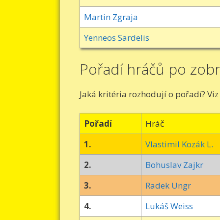
Martin Zgraja
Yenneos Sardelis
Pořadí hráčů po zob
Jaká kritéria rozhodují o pořadí? Vi
Pořadí
Hráč
1.
Vlastimil Kozák L.
2.
Bohuslav Zajkr
3.
Radek Ungr
4.
Lukáš Weiss