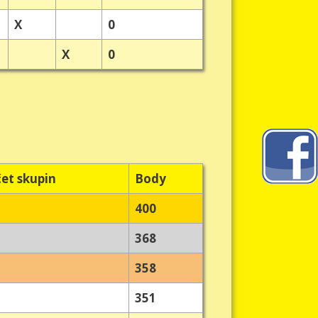
X
0
X
0
et skupin
Body
400
368
358
351