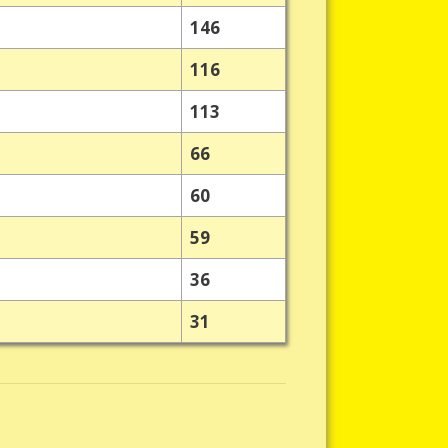
146
116
113
66
60
59
36
31