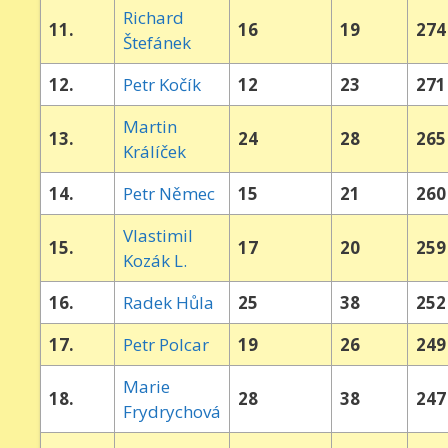
Richard
11.
16
19
274
Štefánek
12.
Petr Kočík
12
23
271
Martin
13.
24
28
265
Králíček
14.
Petr Němec
15
21
260
Vlastimil
15.
17
20
259
Kozák L.
16.
Radek Hůla
25
38
252
17.
Petr Polcar
19
26
249
Marie
18.
28
38
247
Frydrychová