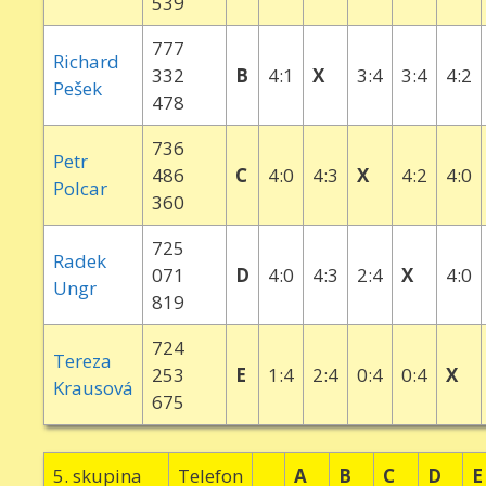
539
777
Richard
332
B
4:1
X
3:4
3:4
4:2
Pešek
478
736
Petr
486
C
4:0
4:3
X
4:2
4:0
Polcar
360
725
Radek
071
D
4:0
4:3
2:4
X
4:0
Ungr
819
724
Tereza
253
E
1:4
2:4
0:4
0:4
X
Krausová
675
5. skupina
Telefon
A
B
C
D
E