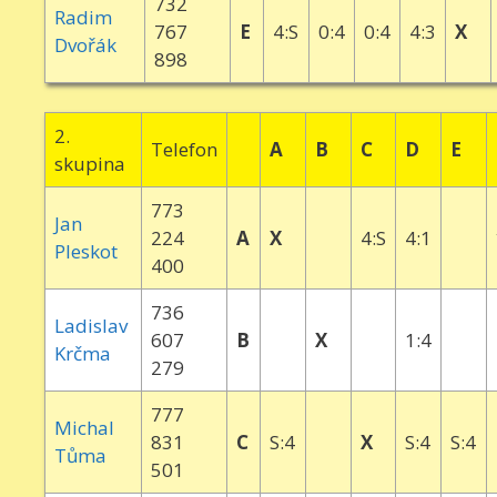
732
Radim
767
E
4:S
0:4
0:4
4:3
X
Dvořák
898
2.
Telefon
A
B
C
D
E
skupina
773
Jan
224
A
X
4:S
4:1
Pleskot
400
736
Ladislav
607
B
X
1:4
Krčma
279
777
Michal
831
C
S:4
X
S:4
S:4
Tůma
501