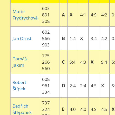
603
Marie
891
A
X
4:1
4:S
4:2
0
Frydrychová
308
602
Jan Ornst
566
B
1:4
X
3:4
4:2
0
903
775
Tomáš
266
C
S:4
4:3
X
S:4
S
Jakim
560
608
Robert
961
D
2:4
2:4
4:S
X
S
Štípek
334
737
Bedřich
224
E
4:0
4:0
4:S
4:S
X
Štěpánek