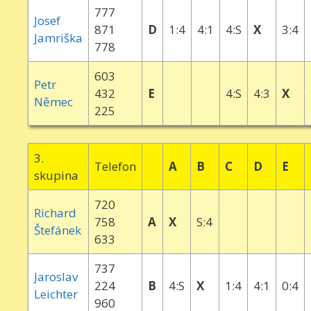
777
Josef
871
D
1:4
4:1
4:S
X
3:4
Jamriška
778
603
Petr
432
E
4:S
4:3
X
Němec
225
3.
Telefon
A
B
C
D
E
skupina
720
Richard
758
A
X
S:4
Štefánek
633
737
Jaroslav
224
B
4:S
X
1:4
4:1
0:4
Leichter
960