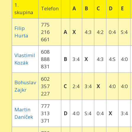
1.
Telefon
A
B
C
D
E
skupina
775
Filip
216
A
X
4:3
4:2
0:4
S:4
Hurta
661
608
Vlastimil
888
B
3:4
X
4:3
4:S
4:0
Kozák
831
602
Bohuslav
357
C
2:4
3:4
X
4:0
4:0
Zajkr
227
777
Martin
313
D
4:0
S:4
0:4
X
3:4
Daníček
371