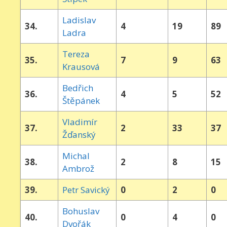
Ladislav
34.
4
19
89
Ladra
Tereza
35.
7
9
63
Krausová
Bedřich
36.
4
5
52
Štěpánek
Vladimír
37.
2
33
37
Žďanský
Michal
38.
2
8
15
Ambrož
39.
Petr Savický
0
2
0
Bohuslav
40.
0
4
0
Dvořák