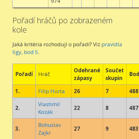
974
Pořadí hráčů po zobrazeném
kole
Jaká kritéria rozhodují o pořadí? Viz
pravidla
ligy, bod 5
.
Odehrané
Součet
Pořadí
Hráč
Bo
zápasy
skupin
1.
Filip Hurta
26
7
488
Vlastimil
2.
22
8
487
Kozák
Bohuslav
3.
27
9
483
Zajkr