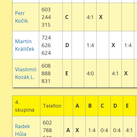
603
Petr
244
C
4:1
X
Kočík
315
724
Martin
626
D
1:4
X
1:4
Králíček
624
608
Vlastimil
888
E
4:0
4:1
X
Kozák L.
831
4.
Telefon
A
B
C
D
E
skupina
602
Radek
788
A
X
1:4
0:4
0:4
4:1
Hůla